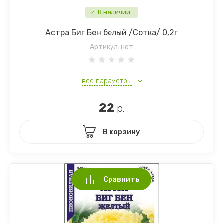
Разное Ов
В наличии
Редис Дай
Астра Биг Бен белый /Сотка/ 0,2г
Артикул:
нет
Свекла
Томаты
все параметры
Тыква
22
р.
Фасоль Бо
В корзину
Сравнить