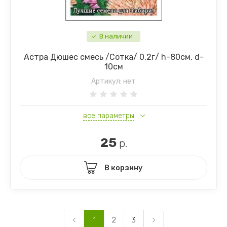
В наличии
Астра Дюшес смесь /Сотка/ 0,2г/ h-80см, d-
10см
Артикул:
нет
все параметры
25
р.
В корзину
1
2
3