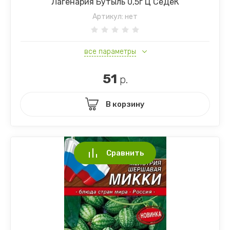
Лагенария Бутыль 0,5г Ц СеДеК
Артикул:
нет
все параметры
51
р.
В корзину
Сравнить