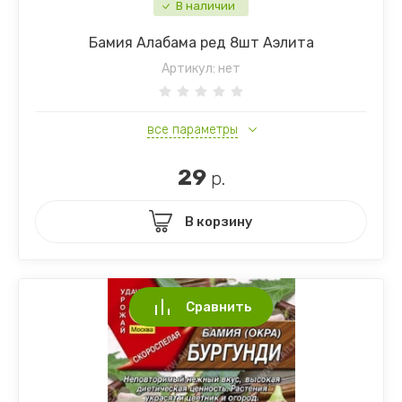
Разное Ов
В наличии
Бамия Алабама ред 8шт Аэлита
Редис Дай
Артикул:
нет
Свекла
все параметры
Томаты
29
Тыква
р.
Фасоль Бо
В корзину
Сравнить