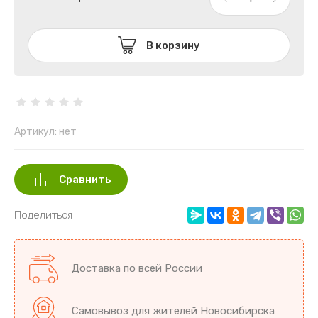
Разное Ов
Редис Дай
В корзину
Свекла
Томаты
Артикул:
нет
Тыква
Фасоль Бо
Сравнить
Поделиться
Доставка по всей России
Самовывоз для жителей Новосибирска