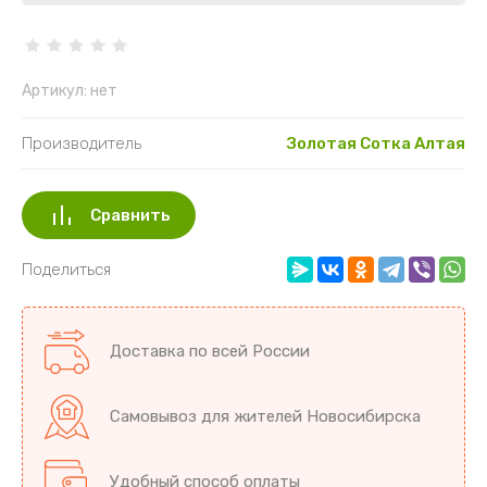
Разное Ов
Редис Дай
Артикул:
нет
Свекла
Производитель
Золотая Сотка Алтая
Томаты
Тыква
Сравнить
Фасоль Бо
Поделиться
Доставка по всей России
Самовывоз для жителей Новосибирска
Удобный способ оплаты