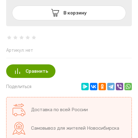
Разное Ов
В корзину
Редис Дай
Свекла
Томаты
Артикул:
нет
Тыква
Сравнить
Фасоль Бо
Поделиться
Доставка по всей России
Самовывоз для жителей Новосибирска