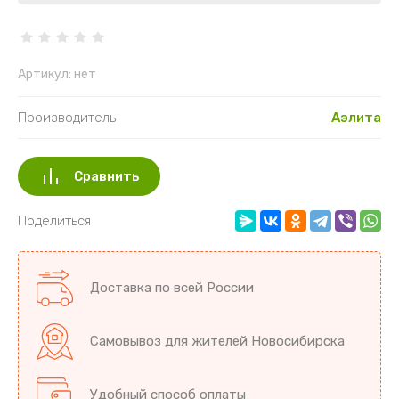
Разное Ов
Редис Дай
Артикул:
нет
Свекла
Производитель
Аэлита
Томаты
Тыква
Сравнить
Фасоль Бо
Поделиться
Доставка по всей России
Самовывоз для жителей Новосибирска
Удобный способ оплаты